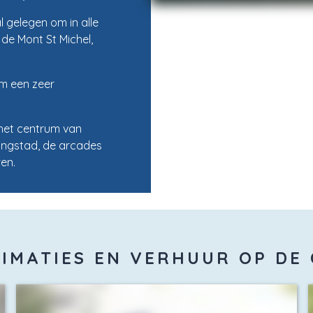
l gelegen om in alle
de Mont St Michel,
om een zeer
het centrum van
tingstad, de arcades
en.
IMATIES EN VERHUUR OP DE