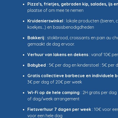
Pizza’s, frietjes, gebraden kip, salades, ijs e
plaatse of om mee te nemen
Kruidenierswinkel
: lokale producten (bieren, c
koekjes…) en basisbenodigdheden
Bakkerij
: stokbrood, croissants en pain au ch
gemaakt de dag ervoor.
Verhuur van lakens en dekens
: vanaf 10€ per 
Babybed
: 5€ per dag en kinderstoel : 5€ per 
Gratis collectieve barbecue en individuele
3€ per dag of 20€ per week
Wi-Fi op de hele camping
: 2H gratis per dag
of dag/week arrangement
Fietsverhuur 7 dagen per week
: 10€ voor ee
voor een hele dag