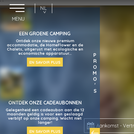
`
`
NL
FR
EN
EEN GROENE CAMPING
Ontdek onze nieuwe premium
accommodatie, de HomeFlower en de
Chalets, uitgerust met ecologische en
economische apparatuur...
PROMO'S
EN SAVOIR PLUS
ONTDEK ONZE CADEAUBONNEN
Gelegenheid een cadeaubon aan die 12
maanden geldig is voor een geslaagd
verblijf op onze camping. Wacht niet
langer!
Aankomst - Vert
EN SAVOIR PLUS