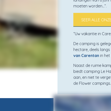
landingen van 6 juni
moeten worden…”.
SEER ALLE ONZE
“Uw vakantie in Car
De camping is gelege
hectare, deels langs
van Carentan
in het
Naast de ruime kam
biedt camping Le Ha
aan, en niet te verg
de Flower campings.