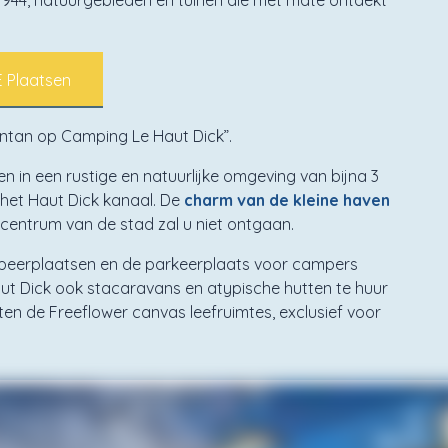
 1944, natuurgebieden en tuinen die met mate ontdekt
 Plaatsen
entan op Camping Le Haut Dick”.
n in een rustige en natuurlijke omgeving van bijna 3
 het Haut Dick kanaal. De
charm van de kleine haven
 centrum van de stad zal u niet ontgaan.
peerplaatsen en de parkeerplaats voor campers
ut Dick ook stacaravans en atypische hutten te huur
eten de Freeflower canvas leefruimtes, exclusief voor