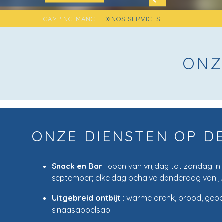
»
CAMPING MANCHE
NOS SERVICES
ONZ
ONZE DIENSTEN OP D
Snack en Bar
: open van vrijdag tot zondag in 
september; elke dag behalve donderdag van ju
Uitgebreid ontbijt
: warme drank, brood, geba
sinaasappelsap