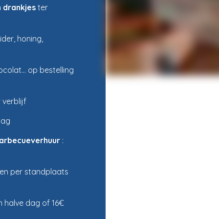
n drankjes
ter
ider, honing,
ocolat… op bestelling
verblijf
dag
 barbecueverhuur
:
 en per standplaats
n halve dag of 16€