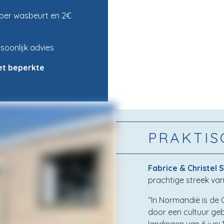
 per wasbeurt en 2€
soonlijk advies
et beperkte
PRAKTIS
Fabrice & Christel 
prachtige streek va
“In Normandië is de
door een cultuur g