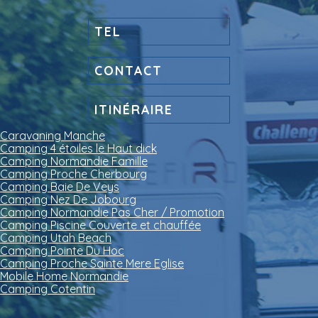
TEL
CONTACT
ITINÉRAIRE
Caravaning Manche
Camping 4 étoiles le Haut dick
Camping Normandie Famille
Camping Proche Cherbourg
Camping Baie De Veys
Camping Nez De Jobourg
Camping Normandie Pas Cher / Promotion
Camping Piscine Couverte et chauffée
Camping Utah Beach
Camping Pointe Du Hoc
Camping Proche Sainte Mere Eglise
Mobile Home Normandie
Camping Cotentin