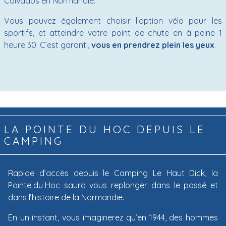
Calvados en Normandie.
Vous pouvez également choisir l’option vélo pour les
sportifs, et atteindre votre point de chute en à peine 1
heure 30. C’est garanti,
vous en prendrez plein les yeux
.
LA POINTE DU HOC DEPUIS LE
CAMPING
Rapide d’accès depuis le Camping Le Haut Dick, la
Pointe du Hoc
saura vous replonger dans le passé et
dans l’histoire de la Normandie.
En un instant, vous imaginerez qu’en 1944, des hommes