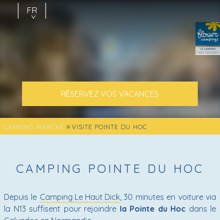
FR
EN
NL
RÉSERVEZ VOS VACANCES
»
CAMPING MANCHE
VISITE POINTE DU HOC
CAMPING POINTE DU HOC
Depuis le
Camping Le Haut Dick
, 30 minutes en voiture via
la N13 suffisent pour rejoindre
la Pointe du Hoc
dans le